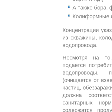
А также бора, 
Колиформные ба
Концентрации ука
из скважины, коло
водопровода.
Несмотря на то,
подается потреби
водопроводы, п
(очищается от вз
частиц, обеззаражи
должна соответс
санитарных норм
содержатся проду