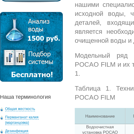
нашими специалис
исходной воды, ч
деталей, входящ
является необход
очищенной воды и 
Модельный ряд с
РОСАО FILM и их т
1.
Таблица 1. Техни
РОСАО FILM
Наша терминология
Общая жесткость
Наименование
Перманганат калия
(марганцовка)
Водоочистная
Дезинфекция
установка РОСАО