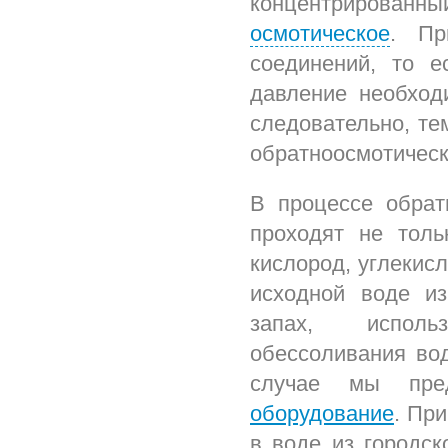
концентрирован
осмотическое
. Пр
соединений, то 
давление необход
следовательно, те
обратноосмотическ
В процессе обрат
проходят не толь
кислород, углекисл
исходной воде и
запах, использ
обессоливания вод
случае мы пред
оборудование
. Пр
в воде из городск