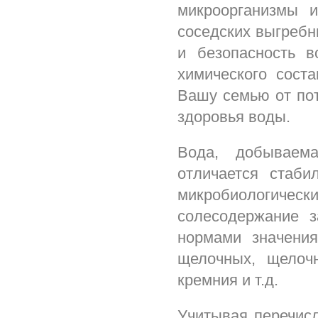
микроорганизмы 
соседских выгребн
и безопасность 
химического сост
Вашу семью от пот
здоровья воды.
Вода, добываема
отличается стаби
микробиологически
солесодержание 
нормами значени
щелочных, щелоч
кремния и т.д.
Учитывая перечис