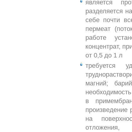
является пр
разделяется на
себе почти вс
пермеат (пото
работе уста
концентрат, п
от 0,5 до 1 л
требуется 
труднораствор
магний; бари
необходимость
в примембра
произведение 
на поверхно
отложения