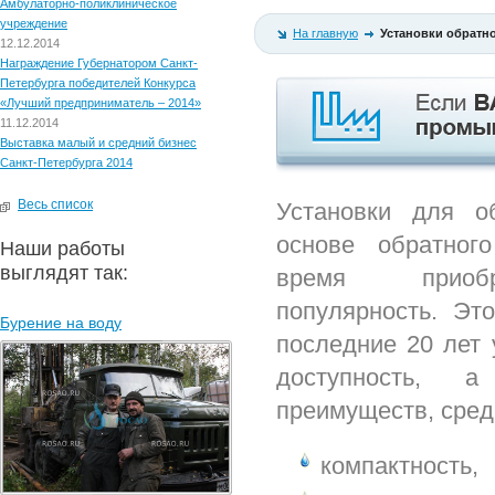
Амбулаторно-поликлиническое
учреждение
На главную
Установки обратн
12.12.2014
Награждение Губернатором Санкт-
Петербурга победителей Конкурса
«Лучший предприниматель – 2014»
11.12.2014
Выставка малый и средний бизнес
Санкт-Петербурга 2014
Весь список
Установки для о
основе обратног
Наши работы
выглядят так:
время приоб
популярность. Эт
Бурение на воду
последние 20 лет 
доступность,
преимуществ, сред
компактность,