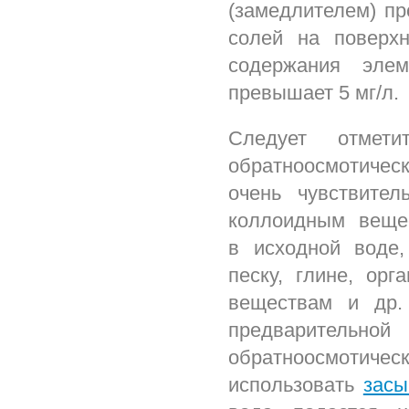
(замедлителем) пр
солей на поверхн
содержания эле
превышает 5 мг/л.
Следует отмети
обратноосмотиче
очень чувствите
коллоидным веще
в исходной воде,
песку, глине, ор
веществам и др.
предваритель
обратноосмотиче
использовать
засы