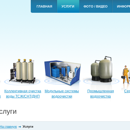
ГЛАВНАЯ
УСЛУГИ
ФОТО / ВИДЕО
ИНФОР
Коллективная очистка
Модульные системы
Промышленная
Сер
х
воды ТСЖ/СНТ/ДНП
водоочистки
водоочистка
слуги
На главную
Услуги