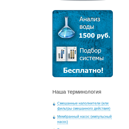
Наша терминология
Смешанные наполнители (или
фильтры смешанного действия)
Мембранный насос (импульсный
насос)