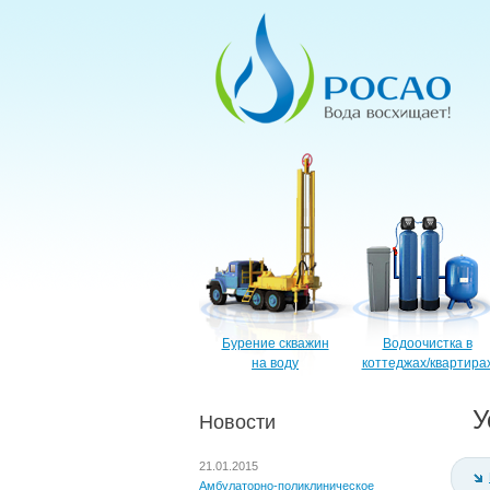
Бурение скважин
Водоочистка в
на воду
коттеджах/квартира
У
Новости
21.01.2015
Амбулаторно-поликлиническое