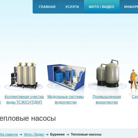
ГЛАВНАЯ
УСЛУГИ
ФОТО / ВИДЕО
ИНФОР
Коллективная очистка
Модульные системы
Промышленная
Сер
х
воды ТСЖ/СНТ/ДНП
водоочистки
водоочистка
епловые насосы
На главную
Фото / Видео
Бурение
Тепловые насосы