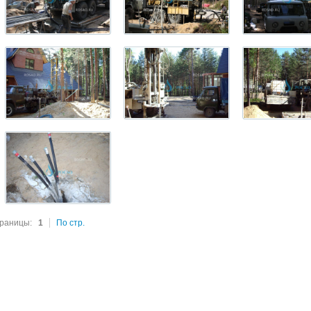
раницы:
1
По стр.