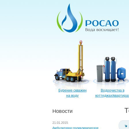
Бурение скважин
Водоочистка в
на воду
коттеджах/квартира
Т
Новости
21.01.2015
Амбулаторно-поликлиническое