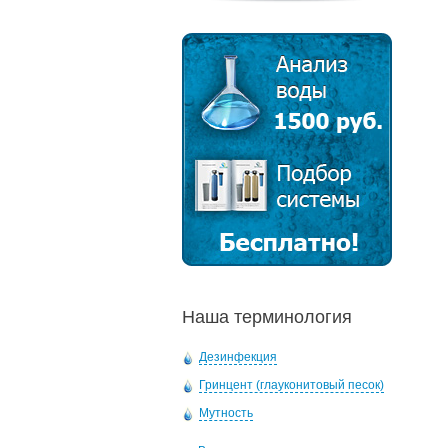
Наша терминология
Дезинфекция
Гринцент (глауконитовый песок)
Мутность