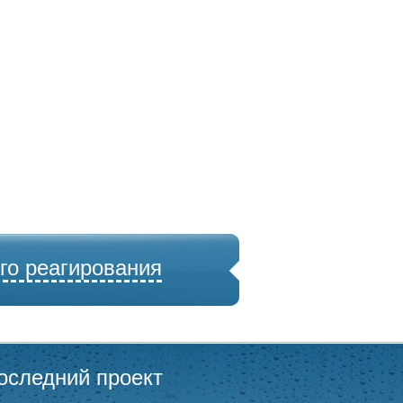
го реагирования
оследний проект