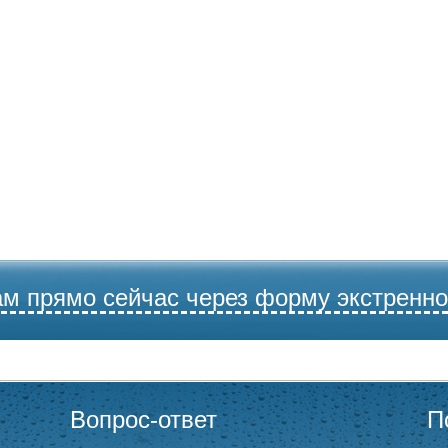
ам прямо сейчас через форму экстренно
Вопрос-ответ
П