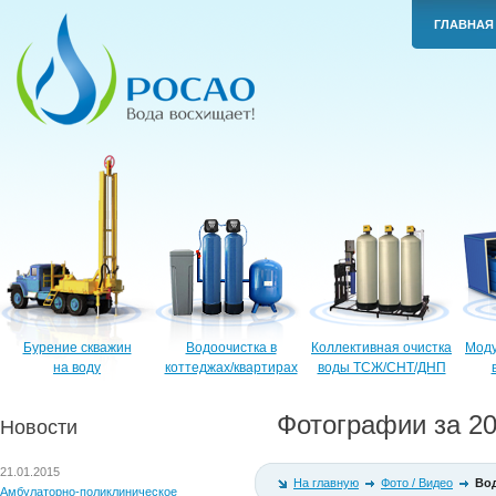
ГЛАВНАЯ
Бурение скважин
Водоочистка в
Коллективная очистка
Моду
на воду
коттеджах/квартирах
воды ТСЖ/СНТ/ДНП
Фотографии за 20
Новости
21.01.2015
На главную
Фото / Видео
Вод
Амбулаторно-поликлиническое