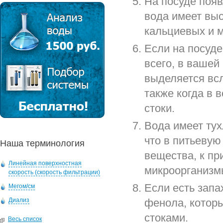
На посуде появ
вода имеет выс
кальциевых и 
Если на посуде
всего, в вашей
выделяется всл
также когда в
стоки.
Вода имеет тух
что в питьеву
Наша терминология
вещества, к пр
Линейная поверхностная
микроорганизм
скорость (скорость фильтрации)
Если есть запах
Мегом/см
Диализ
фенола, котор
стоками.
Весь список