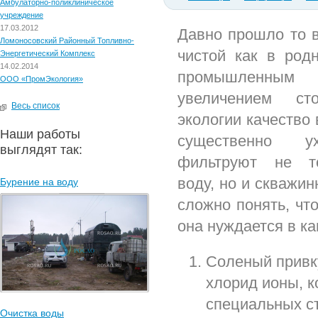
Амбулаторно-поликлиническое
учреждение
17.03.2012
Давно прошло то в
Ломоносовский Районный Топливно-
чистой как в родн
Энергетический Комплекс
14.02.2014
промышленны
ООО «ПромЭкология»
увеличением с
Весь список
экологии качество
Наши работы
существенно у
выглядят так:
фильтруют не т
воду, но и скважин
Бурение на воду
сложно понять, что
она нуждается в ка
Соленый привку
хлорид ионы, к
специальных с
Очистка воды