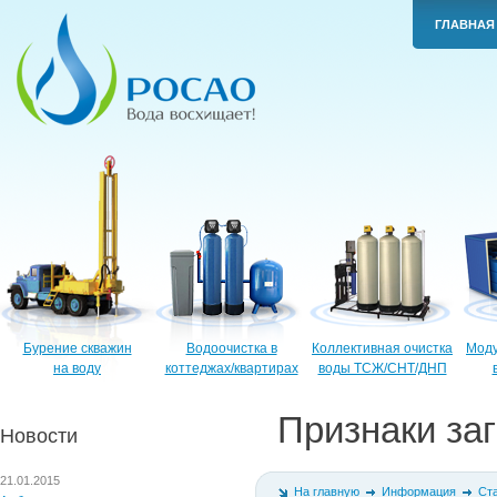
ГЛАВНАЯ
Бурение скважин
Водоочистка в
Коллективная очистка
Моду
на воду
коттеджах/квартирах
воды ТСЖ/СНТ/ДНП
Признаки за
Новости
21.01.2015
На главную
Информация
Ст