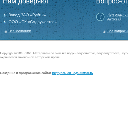
Нам доверяют
Вопрос-от
Завод ЗАО «Рубин»
Чем опасно
железа?
ООО «СК «Содружество»
Все компании
Все вопрос
Copyright © 2010-2026 Материалы по очистке воды (водоочистке, водоподготовке), бу
охраняется законом об авторском праве.
Создание и продвижение сайта:
Виртуальная недвижимость