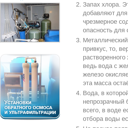
Запах хлора. Э
добавляют для 
чрезмерное со
опасность для 
Металлический 
привкус, то, ве
растворенного 
ведь вода с же
железо окисляе
эта масса оста
Вода, в которо
непрозрачный б
всего, в воде е
отбора воды ес