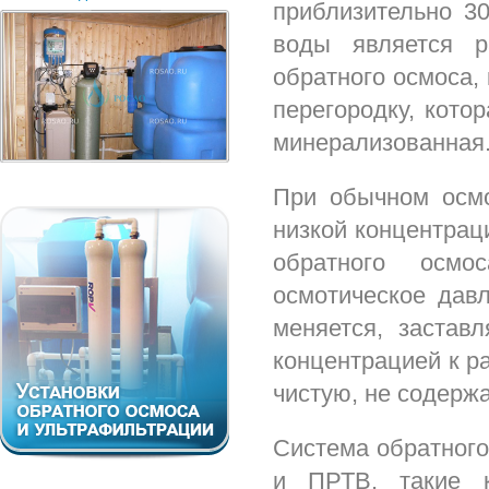
приблизительно 30
воды является р
обратного осмоса,
перегородку, кото
минерализованная
При обычном осмо
низкой концентрац
обратного осмо
осмотическое давл
меняется, застав
концентрацией к р
чистую, не содерж
Система обратного
и ПРТВ, такие к