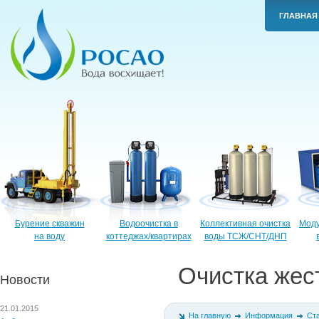
ГЛАВНАЯ
Бурение скважин
Водоочистка в
Коллективная очистка
Моду
на воду
коттеджах/квартирах
воды ТСЖ/СНТ/ДНП
Очистка жес
Новости
21.01.2015
На главную
Информация
Ст