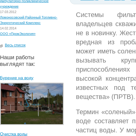
Амбулаторно-поликлиническое
учреждение
17.03.2012
Системы филь
Ломоносовский Районный Топливно-
владельцев скваж
Энергетический Комплекс
14.02.2014
не в новинку. Жес
ООО «ПромЭкология»
вредная из проб
Весь список
может иметь солен
Наши работы
вызывать кр
выглядят так:
приспособления
высокой концентра
Бурение на воду
известных под т
вещества» (ПРТВ).
Термин «соленый» 
воде составляет п
частиц воды. У мо
Очистка воды