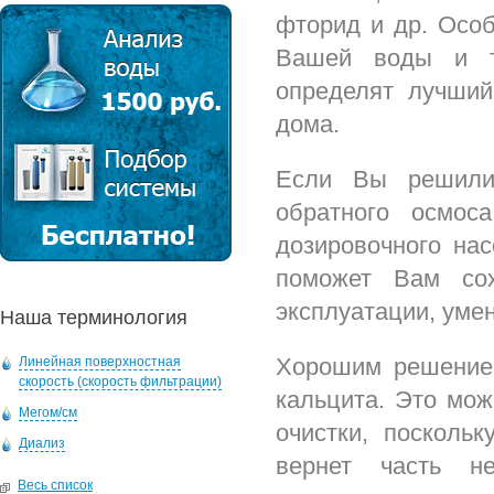
фторид и др. Осо
Вашей воды и т
определят лучший
дома.
Если Вы решили 
обратного осмос
дозировочного нас
поможет Вам сох
эксплуатации, уме
Наша терминология
Хорошим решением
Линейная поверхностная
скорость (скорость фильтрации)
кальцита. Это мо
Мегом/см
очистки, посколь
Диализ
вернет часть не
Весь список