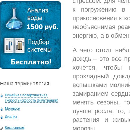
стрессом. Для чел
к погружению в 
прикосновения к к
необъяснимая реак
энергию, а в обме
А чего стоит набл
дождь – это все п
хочется, чтобы 
прохладный дожд
Наша терминология
вспышками молний 
замиранием сердца
Линейная поверхностная
скорость (скорость фильтрации)
менять сезоны, то
Мегом/см
лучше росла, то, 
Диализ
растения и живы
морозы.
Весь список