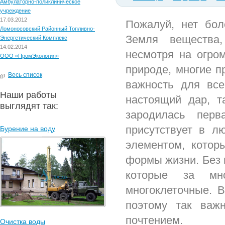
Амбулаторно-поликлиническое
учреждение
17.03.2012
Пожалуй, нет бол
Ломоносовский Районный Топливно-
Земля вещества
Энергетический Комплекс
14.02.2014
несмотря на огро
ООО «ПромЭкология»
природе, многие п
Весь список
важность для все
Наши работы
настоящий дар, т
выглядят так:
зародилась пер
присутствует в л
Бурение на воду
элементом, котор
формы жизни. Без 
которые за мн
многоклеточные. 
поэтому так важ
почтением.
Очистка воды