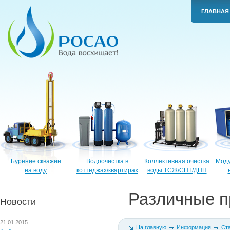
ГЛАВНАЯ
Бурение скважин
Водоочистка в
Коллективная очистка
Моду
на воду
коттеджах/квартирах
воды ТСЖ/СНТ/ДНП
Различные п
Новости
21.01.2015
На главную
Информация
Ст