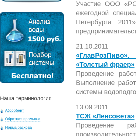
Участие ООО «РО
ежегодной специа
Петербурга 201
предпринимательст
21.10.2011
«ГлавРозПиво»
«Толстый фраер»
Проведение работ
Выполнение работ
системы водоподго
Наша терминология
13.09.2011
Абсорбент
ТСЖ «Ленсовета»
Обратная промывка
Проведение р
Норма расхода
производительно