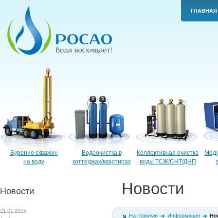
ГЛАВНАЯ
Бурение скважин
Водоочистка в
Коллективная очистка
Моду
на воду
коттеджах/квартирах
воды ТСЖ/СНТ/ДНП
Новости
Новости
21.01.2015
На главную
Информация
Но