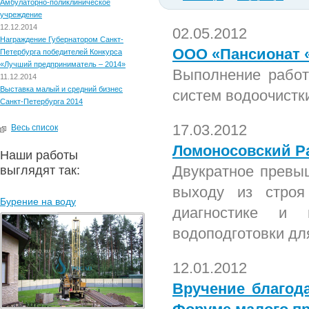
Амбулаторно-поликлиническое
учреждение
12.12.2014
02.05.2012
Награждение Губернатором Санкт-
ООО «Пансионат 
Петербурга победителей Конкурса
«Лучший предприниматель – 2014»
Выполнение работ
11.12.2014
Выставка малый и средний бизнес
систем водоочистк
Санкт-Петербурга 2014
17.03.2012
Весь список
Ломоносовский Р
Наши работы
Двукратное превыш
выглядят так:
выходу из строя
Бурение на воду
диагностике и в
водоподготовки дл
12.01.2012
Вручение благода