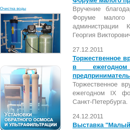
Форуме малого п
Вручение благода
Очистка воды
Форуме малого 
администрации К
Георгия Викторови
27.12.2011
Торжественное вр
в ежегодно
предприниматель
Торжественное вр
ежегодном IX фо
Санкт-Петербурга.
24.12.2011
Выставка "Малый 