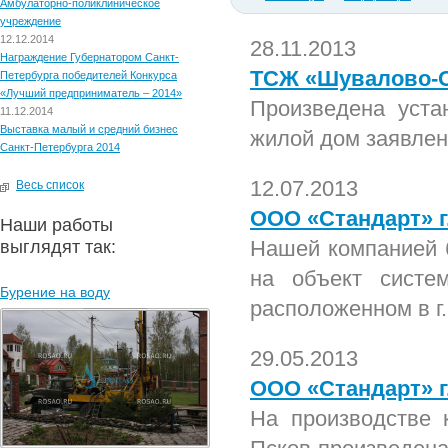
Амбулаторно-поликлиническое
учреждение
12.12.2014
28.11.2013
Награждение Губернатором Санкт-
ТСЖ «Шувалово-Оз
Петербурга победителей Конкурса
«Лучший предприниматель – 2014»
Произведена уста
11.12.2014
Выставка малый и средний бизнес
жилой дом заявлен
Санкт-Петербурга 2014
12.07.2013
Весь список
ООО «Стандарт» г
Наши работы
Нашей компанией б
выглядят так:
на объект систе
Бурение на воду
расположенном в г.
29.05.2013
ООО «Стандарт» г
На производстве 