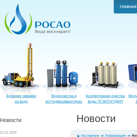
ГЛАВНАЯ
Бурение скважин
Водоочистка в
Коллективная очистка
Моду
на воду
коттеджах/квартирах
воды ТСЖ/СНТ/ДНП
Новости
Новости
21.01.2015
На главную
Информация
Но