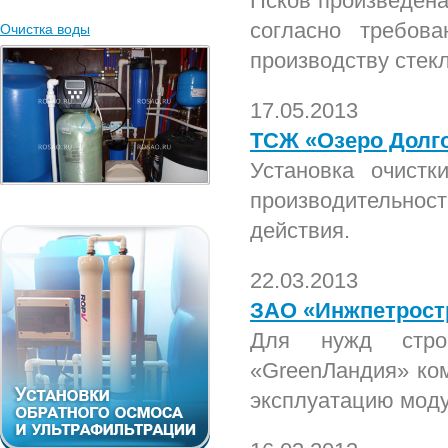
Псков произведена
согласно требов
Очистка воды
производству стек
17.05.2013
ТСЖ «Озеро Долго
Установка очист
производительно
действия.
22.03.2013
ЗАО «Инжпетростр
Для нужд стро
«GreenЛандия» ком
эксплуатацию моду