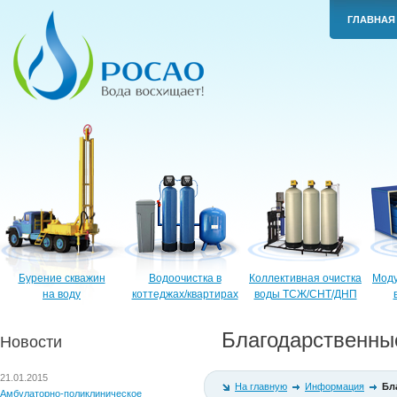
ГЛАВНАЯ
Бурение скважин
Водоочистка в
Коллективная очистка
Моду
на воду
коттеджах/квартирах
воды ТСЖ/СНТ/ДНП
Благодарственны
Новости
21.01.2015
На главную
Информация
Бл
Амбулаторно-поликлиническое