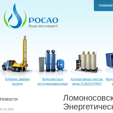
ГЛАВНАЯ
Бурение скважин
Водоочистка в
Коллективная очистка
Моду
на воду
коттеджах/квартирах
воды ТСЖ/СНТ/ДНП
Ломоносо
Новости
Энергетичес
21.01.2015