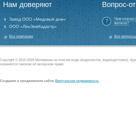
Нам доверяют
Вопрос-от
Завод ООО «Медовый дом»
Чем опасно
железа?
ООО «ЛенЗемКадастр»
Все компании
Все вопрос
Copyright © 2010-2026 Материалы по очистке воды (водоочистке, водоподготовке), бу
охраняется законом об авторском праве.
Создание и продвижение сайта:
Виртуальная недвижимость