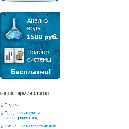
Наша терминология
Гидролиз
Предельно допустимая
концентрация (ПДК)
Смешанные наполнители (или