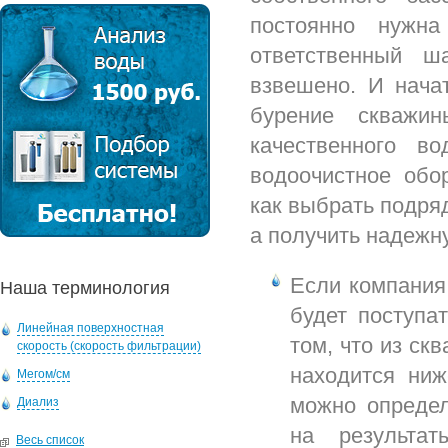
постоянно нуж
ответственный ш
взвешено. И нача
бурение скважи
качественного в
водоочистное обо
как выбрать подряд
а получить надежн
Если компания
Наша терминология
будет поступа
Линейная поверхностная
том, что из ск
скорость (скорость фильтрации)
находится ниж
Мегом/см
можно определ
Диализ
на результа
Весь список