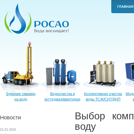
ГЛАВНАЯ
Бурение скважин
Водоочистка в
Коллективная очистка
Моду
на воду
коттеджах/квартирах
воды ТСЖ/СНТ/ДНП
Выбор комп
Новости
воду
21.01.2015