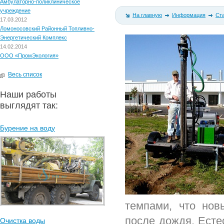
Амбулаторно-поликлиническое
учреждение
На главную
Информация
Ст
17.03.2012
Ломоносовский Районный Топливно-
Энергетический Комплекс
14.02.2014
ООО «ПромЭкология»
Весь список
Наши работы
выглядят так:
Бурение на воду
темпами, что нов
после дождя. Есте
Очистка воды