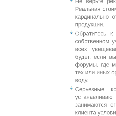
Не верьте ре
Реальная стои
кардинально о
продукции.
Обратитесь к
собственном у
всех увещева
будет, если в
форумы, где м
тех или иных 
воду.
Серьезные к
устанавливают
занимаются е
клиента услови