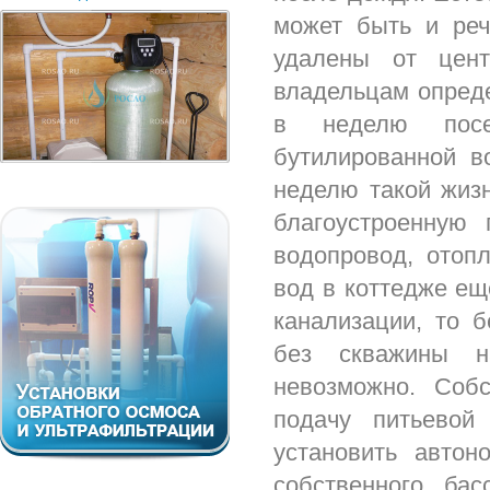
может быть и реч
удалены от цент
владельцам опреде
в неделю посе
бутилированной в
неделю такой жизн
благоустроенную 
водопровод, отоп
вод в коттедже ещ
канализации, то 
без скважины н
невозможно. Соб
подачу питьевой
установить авто
собственного ба