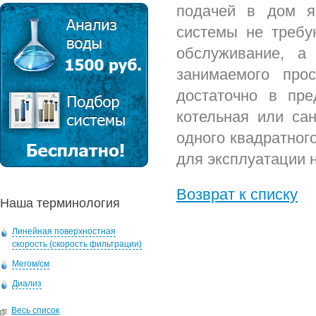
подачей в дом я
системы не требу
обслуживание, а
занимаемого про
достаточно в пре
котельная или са
одного квадратног
для эксплуатации 
Возврат к списку
Наша терминология
Линейная поверхностная
скорость (скорость фильтрации)
Мегом/см
Диализ
Весь список