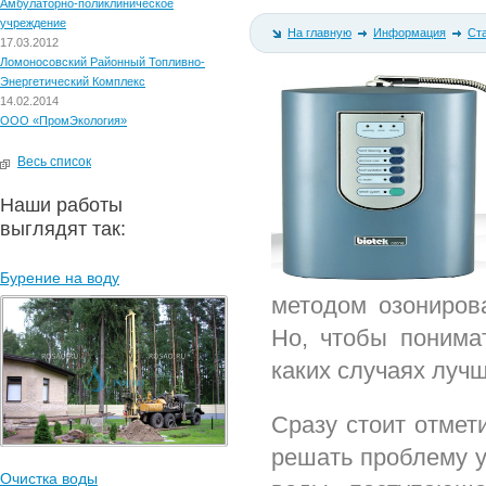
Амбулаторно-поликлиническое
учреждение
На главную
Информация
Ст
17.03.2012
Ломоносовский Районный Топливно-
Энергетический Комплекс
14.02.2014
ООО «ПромЭкология»
Весь список
Наши работы
выглядят так:
Бурение на воду
методом озониров
Но, чтобы понимат
каких случаях лучш
Сразу стоит отмет
решать проблему 
Очистка воды