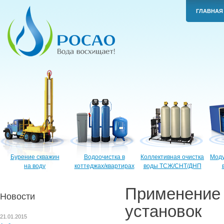
ГЛАВНАЯ
Бурение скважин
Водоочистка в
Коллективная очистка
Моду
на воду
коттеджах/квартирах
воды ТСЖ/СНТ/ДНП
Применени
Новости
установок
21.01.2015