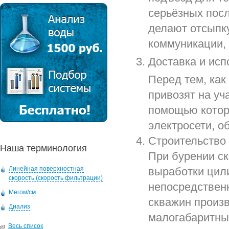
серьёзных посл
делают отсыпк
коммуникации, 
Доставка и исп
Перед тем, как
привозят на уч
помощью котор
электросети, о
Строительство 
Наша терминология
При бурении с
Линейная поверхностная
выработки цил
скорость (скорость фильтрации)
непосредственн
Мегом/см
скважин произв
Диализ
малогабаритные
Весь список