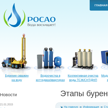
ГЛАВНАЯ
Бурение скважин
Водоочистка в
Коллективная очистка
Моду
на воду
коттеджах/квартирах
воды ТСЖ/СНТ/ДНП
Этапы бурен
Новости
21.01.2015
На главную
Информация
Ст