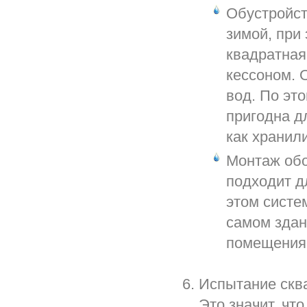
Обустройст
зимой, при 
квадратная
кессоном. 
вод. По эт
пригодна д
как хранил
Монтаж обо
подходит д
этом систе
самом здани
помещения 
Испытание ск
Это значит, чт