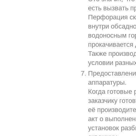
есть вызвать п
Перфорация ск
внутри обсадно
водоносным го
прокачивается д
Также произво
условии разны
Предоставление
аппаратуры.
Когда готовые
заказчику гото
её производите
акт о выполнен
установок разб