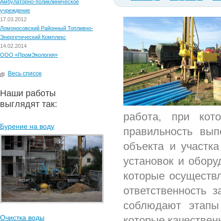
Амбулаторно-поликлиническое
учреждение
17.03.2012
Ломоносовский Районный Топливно-
Энергетический Комплекс
14.02.2014
ООО «ПромЭкология»
Весь список
Наши работы
выглядят так:
работа, при кот
Бурение на воду
правильность вып
объекта и участк
установок и обору
которые осуществл
ответственность 
соблюдают этапы
Очистка воды
которые качествен