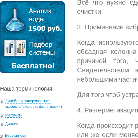
Всё что нужно сд
очистки.
3. Применение виб
Когда используют
обсадная колонна
причиной того, 
Свидетельством 
небольшими частич
Наша терминология
Для того чтоб уст
Линейная поверхностная
скорость (скорость фильтрации)
4. Разгерметизаци
Мегом/см
Диализ
Когда происходит 
или же если меняе
Весь список