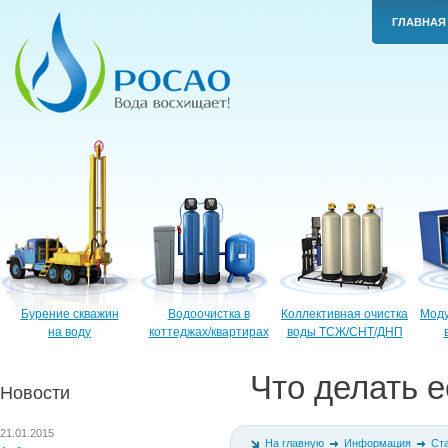
ГЛАВНАЯ
Бурение скважин
Водоочистка в
Коллективная очистка
Моду
на воду
коттеджах/квартирах
воды ТСЖ/СНТ/ДНП
Что делать 
Новости
21.01.2015
На главную
Информация
Ст