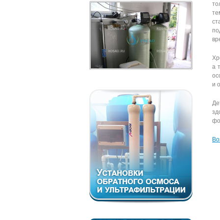
то
те
ст
по
вр
Хр
а 
ос
и 
Де
зд
фо
Во