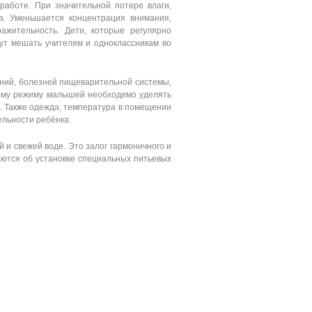
 работе. При значительной потере влаги,
а. Уменьшается концентрация внимания,
ражительность. Дети, которые регулярно
ут мешать учителям и одноклассникам во
аний, болезней пищеварительной системы,
вому режиму малышей необходимо уделять
ь. Также одежда, температура в помещении
ельности ребёнка.
 и свежей воде. Это залог гармоничного и
аются об установке специальных питьевых