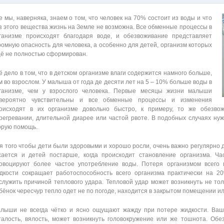
е мы, наверняка, знаем о том, что человек на 70% состоит из воды и что
з этого вещества жизнь на Земле не возможна. Все обменные процессы в
ганизме происходят благодаря воде, и обезвоживание представляет
ромную опасность для человека, а особенно для детей, организм которых
ё не полностью сформирован.
ё дело в том, что в детском организме влаги содержится намного больше,
м во взрослом. У малыша от года де десяти лет на 5 – 10% больше воды в
ганизме, чем у взрослого человека. Первые месяцы жизни малыши
вероятно чувствительны и все обменные процессы и изменения
оисходят в их организме довольно быстро, к примеру, то же обезвож
регревании, длительной диарее или частой рвоте. В подобных случаях ну
орую помощь.
я того чтобы дети были здоровыми и хорошо росли, очень важно регулярно д
сается и детей постарше, когда происходит становление организма. Ч
овоцируют более частое употребление воды. Потеря организмом всего 
дкости сокращает работоспособность всего организма практически на 2
служить причиной теплового удара. Тепловой удар может возникнуть не тольк
бёнок чересчур тепло одет не по погоде, находится в закрытом помещении и
лыши не всегда чётко и ясно ощущают жажду при потере жидкости. Ваше
талость, вялость, может возникнуть головокружение или же тошнота. Обе