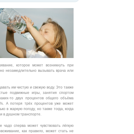
ивание, которое может возникнуть при
жно незамедлительно вызывать врача или
авать им чистую и свежую воду. Это также
астые подвижные игры, занятия спортом
каких-то двух процентов общего объёма
0%. А потеря трёх процентов уже может
о в жаркую погоду, но также тогда, когда
ли в душном транспорте.
 чадо сперва может чувствовать лёгкую
звоживание, как правило, может стать не