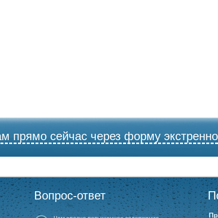
ам прямо сейчас через форму экстренно
Вопрос-ответ
П
Пр