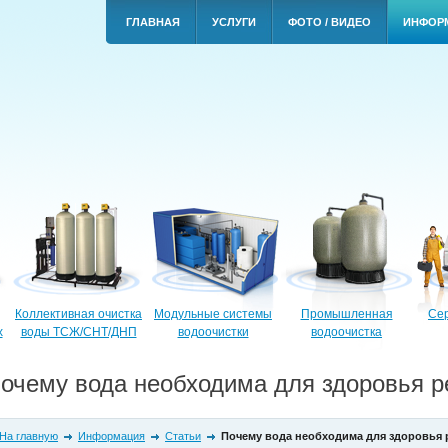
ГЛАВНАЯ
УСЛУГИ
ФОТО / ВИДЕО
ИНФОР
Коллективная очистка
Модульные системы
Промышленная
Сер
х
воды ТСЖ/СНТ/ДНП
водоочистки
водоочистка
очему вода необходима для здоровья р
На главную
Информация
Статьи
Почему вода необходима для здоровья 