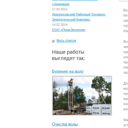
учреждение
17.03.2012
Вс
Ломоносовский Районный Топливно-
бе
Энергетический Комплекс
ор
14.02.2014
ог
ООО «ПромЭкология»
ещ
Весь список
Вс
че
Наши работы
ор
не
выглядят так:
пр
пе
Бурение на воду
ск
Дл
ка
пр
жи
по
ре
Ма
Очистка воды
ус