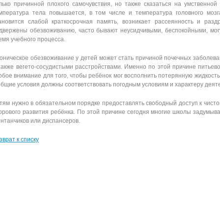
лько причинной плохого самочувствия, но также сказаться на умственной
мпература тела повышается, в том числе и температура головного мозг
ановится слабой краткосрочная память, возникает рассеянность и разд
двержены обезвоживанию, часто бывают неусидчивыми, беспокойными, мог
емя учебного процесса.
оническое обезвоживание у детей может стать причиной почечных заболев
также вегето-сосудистыми расстройствами. Именно по этой причине питье
обое внимание для того, чтобы ребёнок мог восполнить потерянную жидкост
общие условия должны соответствовать погодным условиям и характеру деят
тям нужно в обязательном порядке предоставлять свободный доступ к чистой
орового развития ребёнка. По этой причине сегодня многие школы задумыв
нтанчиков или диспансеров.
зврат к списку