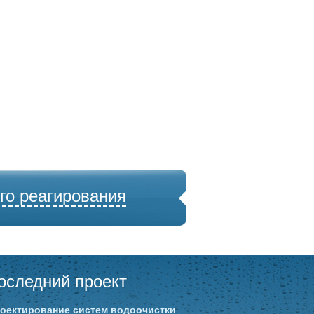
го реагирования
оследний проект
оектирование систем водоочистки