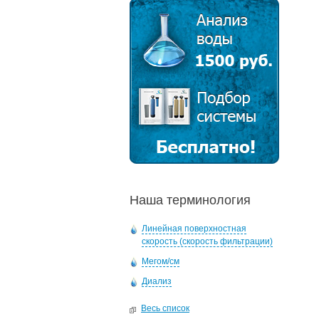
Наша терминология
Линейная поверхностная
скорость (скорость фильтрации)
Мегом/см
Диализ
Весь список