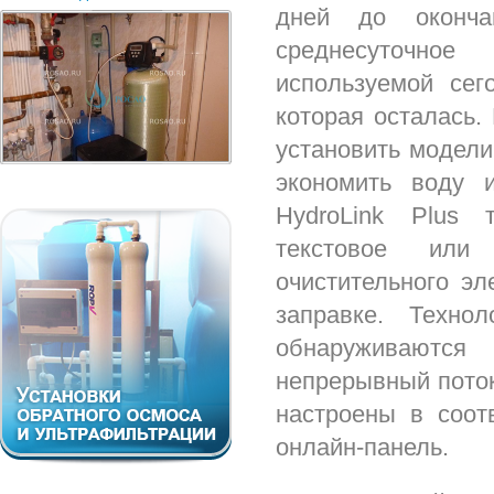
дней до оконча
среднесуточно
используемой сег
которая осталась
установить модели
экономить воду 
HydroLink Plus 
текстовое или
очистительного эл
заправке. Техно
обнаруживаютс
непрерывный пото
настроены в соот
онлайн-панель.