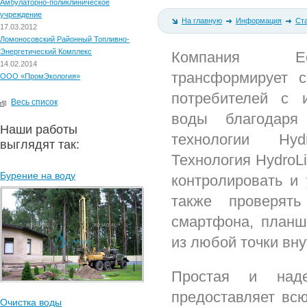
Амбулаторно-поликлиническое
учреждение
На главную
Информация
Ст
17.03.2012
Ломоносовский Районный Топливно-
Энергетический Комплекс
Компания Ec
14.02.2014
трансформирует с
ООО «ПромЭкология»
потребителей с 
Весь список
воды благодаря
Наши работы
технологии Hyd
выглядят так:
Технология HydroLi
Бурение на воду
контролировать и 
также проверят
смартфона, планш
из любой точки вну
Простая и над
предоставляет вс
Очистка воды