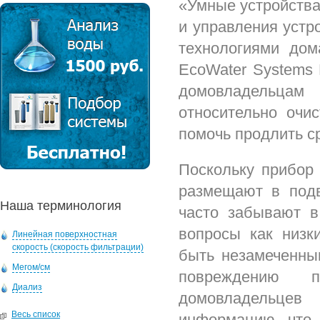
«Умные устройства
и управления устр
технологиями дом
EcoWater Systems P
домовладельцам
относительно очи
помочь продлить с
Поскольку прибор
размещают в подв
Наша терминология
часто забывают в
вопросы как низк
Линейная поверхностная
скорость (скорость фильтрации)
быть незамеченным
Мегом/см
повреждению п
Диализ
домовладельце
Весь список
информацию, что 