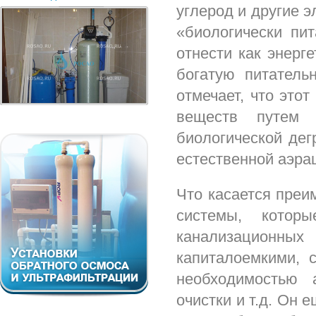
углерод и другие 
«биологически пи
отнести как энерг
богатую питатель
отмечает, что это
веществ путем
биологической де
естественной аэрац
Что касается преи
системы, котор
канализационных
капиталоемкими, 
необходимостью 
очистки и т.д. Он 