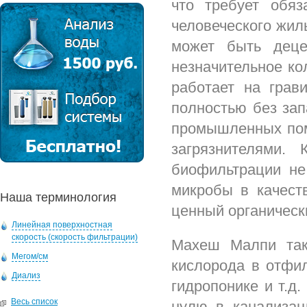
что требует обяз
человеческого жил
может быть деце
незначительное ко
работает на грав
полностью без зап
промышленных поме
загрязнителями.
биофильтрации не
микробы в качест
Наша терминология
ценный органическ
Линейная поверхностная
скорость (скорость фильтрации)
Махеш Малпи такж
Мегом/см
кислорода в отфил
Диализ
гидропонике и т.д
Весь список
нулю в канализац