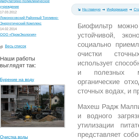
Амбулаторно-поликлиническое
учреждение
На главную
Информация
Ст
17.03.2012
Ломоносовский Районный Топливно-
Энергетический Комплекс
Биофильтр можно 
14.02.2014
устойчивой, эко
ООО «ПромЭкология»
социально приемл
Весь список
очистки сточн
Наши работы
использует способ
выглядят так:
и полезных ми
Бурение на воду
органические отх
сточных водах, и п
Махеш Радж Малпи,
и водного загряз
утилизации пита
представляет собо
Очистка воды