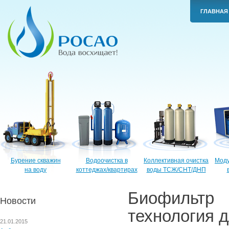
ГЛАВНАЯ
Бурение скважин
Водоочистка в
Коллективная очистка
Моду
на воду
коттеджах/квартирах
воды ТСЖ/СНТ/ДНП
Биофильтр
Новости
технология д
21.01.2015