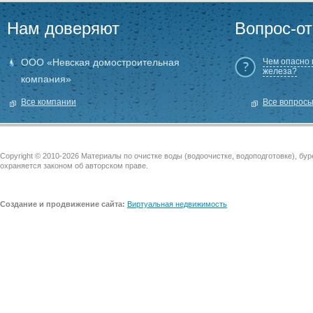
Нам доверяют
Вопрос-от
ООО «Невская домостроительная
Чем опасно
железа?
компания»
ООО «ЕвроИнвестСтрой»
Все компании
Все вопрос
Copyright © 2010-2026 Материалы по очистке воды (водоочистке, водоподготовке), бу
охраняется законом об авторском праве.
Создание и продвижение сайта:
Виртуальная недвижимость