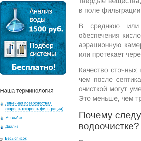
твердые вещества,
в поле фильтрации
В среднюю или 
обеспечения кисло
аэрационную камер
или протекает чер
Качество сточных 
чем после септика
очисткой могут ум
Наша терминология
Это меньше, чем т
Линейная поверхностная
скорость (скорость фильтрации)
Почему следу
Мегом/см
водоочистке?
Диализ
Весь список