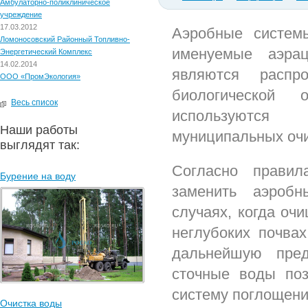
Амбулаторно-поликлиническое
учреждение
17.03.2012
Аэробные системы
Ломоносовский Районный Топливно-
именуемые аэрац
Энергетический Комплекс
14.02.2014
являются распр
ООО «ПромЭкология»
биологической
Весь список
используютс
Наши работы
муниципальных очи
выглядят так:
Согласно прави
Бурение на воду
заменить аэробн
случаях, когда оч
неглубоких почвах
дальнейшую пред
сточные воды по
систему поглощени
Очистка воды