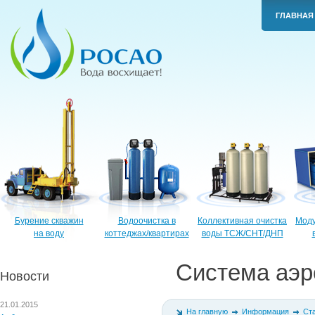
ГЛАВНАЯ
Бурение скважин
Водоочистка в
Коллективная очистка
Моду
на воду
коттеджах/квартирах
воды ТСЖ/СНТ/ДНП
Система аэр
Новости
21.01.2015
На главную
Информация
Ст