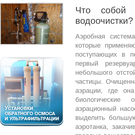
Что собой 
водоочистки?
Аэробная систем
которые применяю
поступающих в п
первый резервуа
небольшого отсто
частицы. Очищенна
аэрации, где он
биологические 
аэрационный насо
выделить большую
аэротанка, закачи