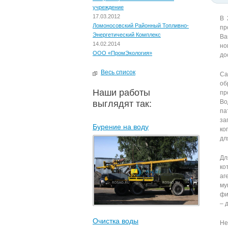
учреждение
17.03.2012
В 
Ломоносовский Районный Топливно-
пр
Энергетический Комплекс
Ва
14.02.2014
но
ООО «ПромЭкология»
до
Весь список
Са
об
Наши работы
пр
Во
выглядят так:
па
за
Бурение на воду
ко
дл
Дл
ко
аг
му
фи
– 
Очистка воды
Не