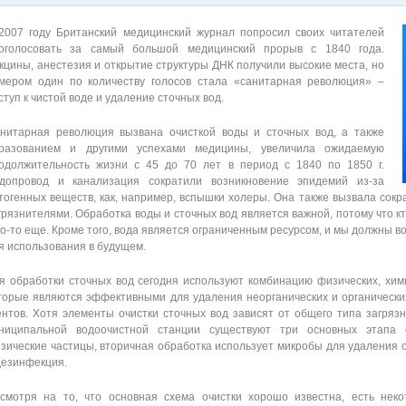
2007 году Британский медицинский журнал попросил своих читателей
оголосовать за самый большой медицинский прорыв с 1840 года.
кцины, анестезия и открытие структуры ДНК получили высокие места, но
мером один по количеству голосов стала «санитарная революция» –
ступ к чистой воде и удаление сточных вод.
нитарная революция вызвана очисткой воды и сточных вод, а также
разованием и другими успехами медицины, увеличила ожидаемую
одолжительность жизни с 45 до 70 лет в период с 1840 по 1850 г.
допровод и канализация сократили возникновение эпидемий из-за
тогенных веществ, как, например, вспышки холеры. Она также вызвала сок
грязнителями. Обработка воды и сточных вод является важной, потому что кт
го-то еще. Кроме того, вода является ограниченным ресурсом, и мы должны 
я использования в будущем.
я обработки сточных вод сегодня используют комбинацию физических, хими
торые являются эффективными для удаления неорганических и органически
ентов. Хотя элементы очистки сточных вод зависят от общего типа загряз
ниципальной водоочистной станции существуют три основных этапа о
зические частицы, вторичная обработка использует микробы для удаления о
дезинфекция.
смотря на то, что основная схема очистки хорошо известна, есть неко