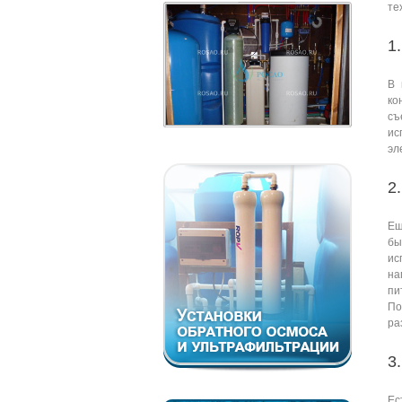
те
1
В 
ко
съ
ис
эл
2
Ещ
бы
ис
на
пи
По
ра
3
Ес