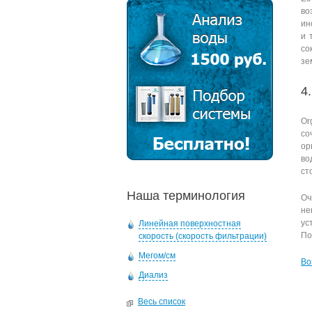
во
ин
и 
со
зе
4
Or
со
ор
во
ст
Наша терминология
Оч
не
ус
Линейная поверхностная
По
скорость (скорость фильтрации)
Мегом/см
Во
Диализ
Весь список