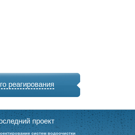
го реагирования
оследний проект
оектирование систем водоочистки