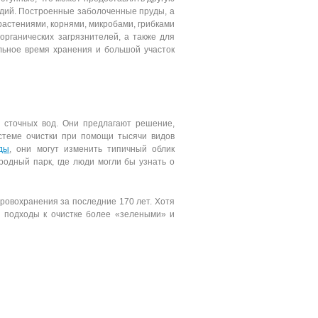
одий. Построенные заболоченные пруды, а
растениями, корнями, микробами, грибками
рганических загрязнителей, а также для
льное время хранения и большой участок
и сточных вод. Они предлагают решение,
истеме очистки при помощи тысячи видов
ды
, они могут изменить типичный облик
одный парк, где люди могли бы узнать о
ровохранения за последние 170 лет. Хотя
ь подходы к очистке более «зелеными» и