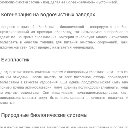
хнологию очистки сточных вод, делая ее более «зеленой» и устойчивой.
. Когенерация на водоочистных заводах
процессе вторичной обработки – биологической – генерируется ил, бог
нцентрированный ил проходит обработку, так называемое анаэробное с
едают ил. Во время сбраживания, бактерии генерируют биогаз – сочетани
пользовать в качестве топлива для питания очистных сооружений. Так
ектрической сети. Этот процесс называется когенерация.
. Биопластик
е одна возможность очистных систем с анаэробным сбраживанием – это соз
ло бы отходами. После очистки от всех патогенов, отходы производст
пользованы в качестве удобрения. Еще одним продуктом может быть био
пример группа актинобактерий, могут хранить полигидроксиалканоаты, когд
тательным веществам. Они накапливают полигидроксиалканоаты, ка
лигидроксиалканоаты могут быть использованы в качестве пластика, 
злагаться.
. Природные биологические системы
ть и другие методы очистки. Некоторые из них менее энергоемкие и более д