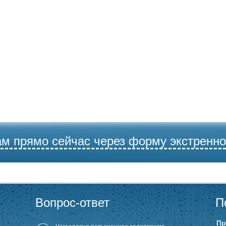
ам прямо сейчас через форму экстренно
Вопрос-ответ
П
Пр