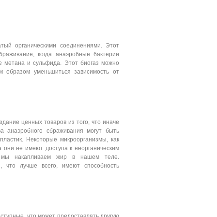
атый органическими соединениями. Этот
браживание, когда анаэробные бактерии
е метана и сульфида. Этот биогаз можно
им образом уменьшиться зависимость от
дание ценных товаров из того, что иначе
ва анаэробного сбраживания могут быть
пластик. Некоторые микроорганизмы, как
а они не имеют доступа к неорганическим
к мы накапливаем жир в нашем теле.
и, что лучше всего, имеют способность
оступные, что может предоставлять другую