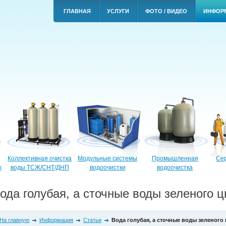
ГЛАВНАЯ
УСЛУГИ
ФОТО / ВИДЕО
ИНФОР
Коллективная очистка
Модульные системы
Промышленная
Сер
х
воды ТСЖ/СНТ/ДНП
водоочистки
водоочистка
ода голубая, а сточные воды зеленого ц
На главную
Информация
Статьи
Вода голубая, а сточные воды зеленого 