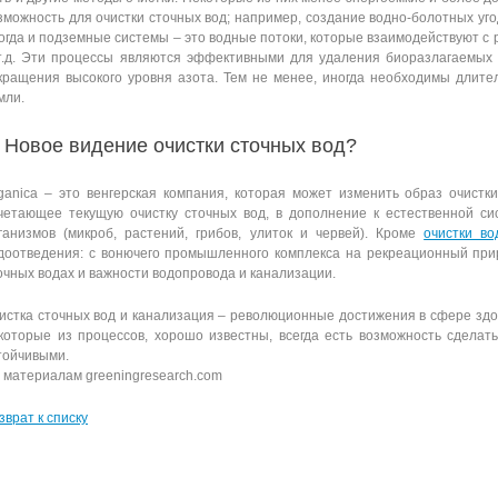
зможность для очистки сточных вод; например, создание водно-болотных уг
огда и подземные системы – это водные потоки, которые взаимодействуют с 
т.д. Эти процессы являются эффективными для удаления биоразлагаемых о
кращения высокого уровня азота. Тем не менее, иногда необходимы длите
мли.
. Новое видение очистки сточных вод?
ganica – это венгерская компания, которая может изменить образ очистк
четающее текущую очистку сточных вод, в дополнение к естественной с
ганизмов (микроб, растений, грибов, улиток и червей). Кроме
очистки во
доотведения: с вонючего промышленного комплекса на рекреационный прир
очных водах и важности водопровода и канализации.
истка сточных вод и канализация – революционные достижения в сфере здо
которые из процессов, хорошо известны, всегда есть возможность сделат
тойчивыми.
 материалам greeningresearch.com
зврат к списку