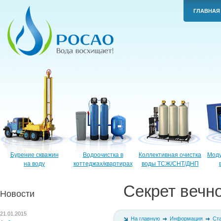
ГЛАВНАЯ
Бурение скважин
Водоочистка в
Коллективная очистка
Моду
на воду
коттеджах/квартирах
воды ТСЖ/СНТ/ДНП
Секрет вечн
Новости
21.01.2015
На главную
Информация
Ст