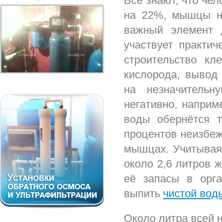
Все знают, что чел
на 22%, мышцы на
важный элемент 
участвует практич
строительство кл
кислорода, вывод 
на незначительн
негативно, наприм
воды обернётся т
процентов неизбеж
мышцах. Учитывая 
около 2,6 литров ж
её запасы в орг
выпить
чистой вод
Около литра всей 