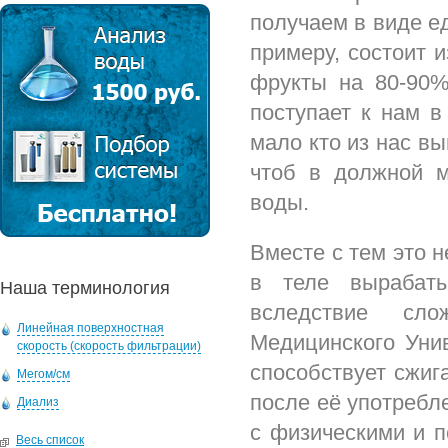
получаем в виде е
примеру, состоит 
фрукты на 80-90%
поступает к нам в
мало кто из нас вы
чтоб в должной м
воды.
Вместе с тем это н
в теле вырабаты
Наша терминология
вследствие сл
Линейная поверхностная
Медицинского Унив
скорость (скорость фильтрации)
способствует сжиг
Мегом/см
после её употребл
Диализ
с физическими и п
Весь список