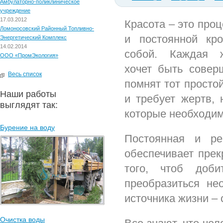
Амбулаторно-поликлиническое
учреждение
17.03.2012
Красота – это проц
Ломоносовский Районный Топливно-
и постоянной кр
Энергетический Комплекс
14.02.2014
собой. Каждая ж
ООО «ПромЭкология»
хочет быть совер
Весь список
помнят тот простой
Наши работы
и требует жертв, 
выглядят так:
которые необходим
Бурение на воду
Постоянная и ре
обеспечивает прек
того, чтоб доби
преобразиться не
источника жизни – 
Очистка воды