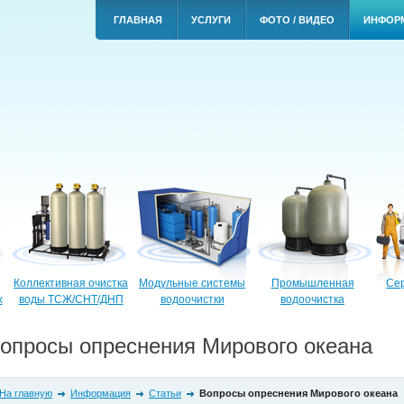
ГЛАВНАЯ
УСЛУГИ
ФОТО / ВИДЕО
ИНФОР
Коллективная очистка
Модульные системы
Промышленная
Сер
х
воды ТСЖ/СНТ/ДНП
водоочистки
водоочистка
опросы опреснения Мирового океана
На главную
Информация
Статьи
Вопросы опреснения Мирового океана