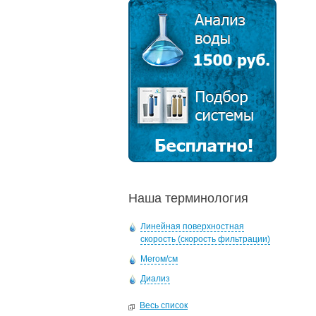
Наша терминология
Линейная поверхностная
скорость (скорость фильтрации)
Мегом/см
Диализ
Весь список