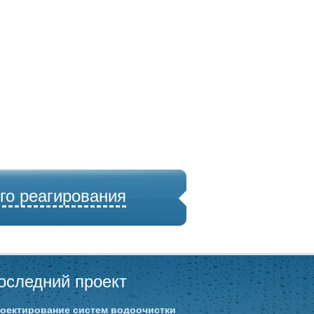
го реагирования
оследний проект
оектирование систем водоочистки