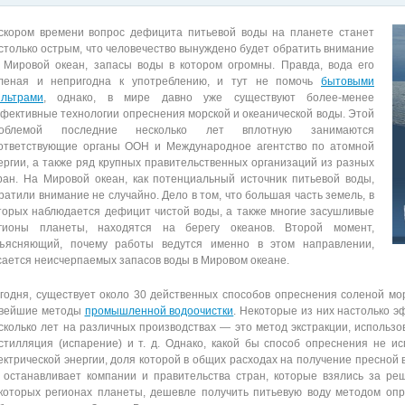
скором времени вопрос дефицита питьевой воды на планете станет
столько острым, что человечество вынуждено будет обратить внимание
 Мировой океан, запасы воды в котором огромны. Правда, вода его
леная и непригодна к употреблению, и тут не помочь
бытовыми
льтрами
, однако, в мире давно уже существуют более-менее
фективные технологии опреснения морской и океанической воды. Этой
роблемой последние несколько лет вплотную занимаются
ответствующие органы ООН и Международное агентство по атомной
ергии, а также ряд крупных правительственных организаций из разных
ран. На Мировой океан, как потенциальный источник питьевой воды,
ратили внимание не случайно. Дело в том, что большая часть земель, в
торых наблюдается дефицит чистой воды, а также многие засушливые
гионы планеты, находятся на берегу океанов. Второй момент,
ъясняющий, почему работы ведутся именно в этом направлении,
сается неисчерпаемых запасов воды в Мировом океане.
годня, существует около 30 действенных способов опреснения соленой мо
вейшие методы
промышленной водоочистки
. Некоторые из них настолько 
сколько лет на различных производствах — это метод экстракции, использ
стилляция (испарение) и т. д. Однако, какой бы способ опреснения не и
ектрической энергии, доля которой в общих расходах на получение пресной 
 останавливает компании и правительства стран, которые взялись за ре
которых регионах планеты, дешевле получить питьевую воду методом опр