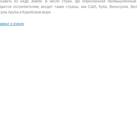
бывать из недр Земли. В число стран, где опресненная промышленным
дается потребителям, входят такие страны, как США, Куба, Венесуэла, Вел
тров Аруба в Карибском море.
зврат к списку