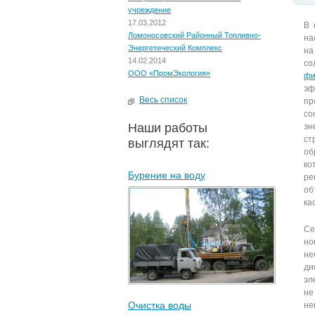
учреждение
17.03.2012
В 
Ломоносовский Районный Топливно-
на
Энергетический Комплекс
на
14.02.2014
со
ООО «ПромЭкология»
фи
эф
Весь список
п
со
Наши работы
эн
ст
выглядят так:
об
ко
Бурение на воду
ре
об
ка
Се
но
не
ди
эл
не
Очистка воды
не