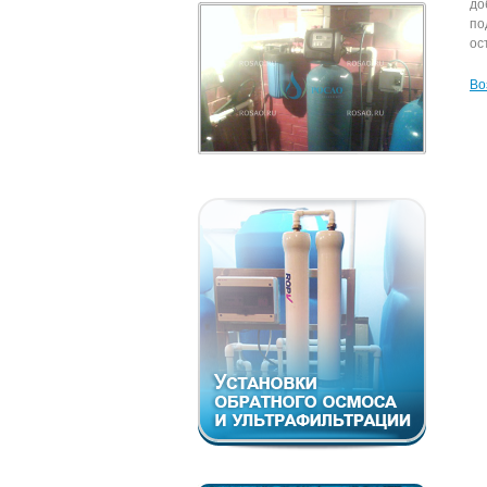
до
по
ос
Во