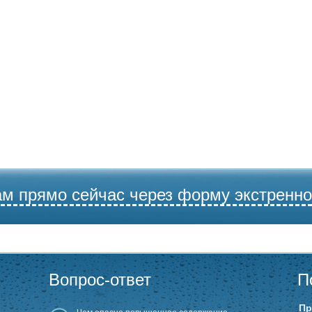
ам прямо сейчас через форму экстренно
Вопрос-ответ
П
Пр