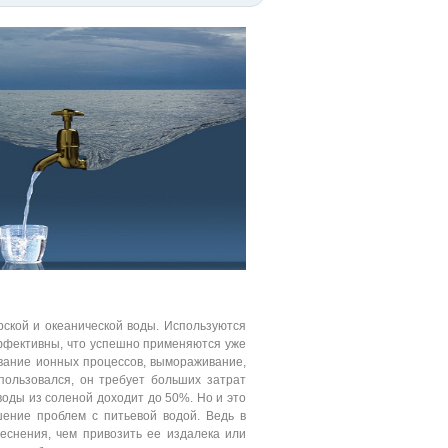
рской и океанической воды. Используются
эффективны, что успешно применяются уже
ование ионных процессов, вымораживание,
спользовался, он требует больших затрат
воды из соленой доходит до 50%. Но и это
шение проблем с питьевой водой. Ведь в
еснения, чем привозить ее издалека или