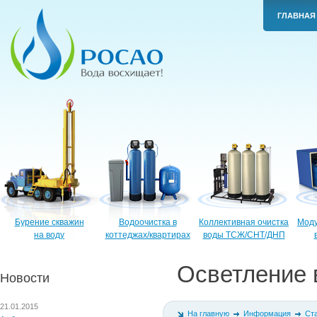
ГЛАВНАЯ
Бурение скважин
Водоочистка в
Коллективная очистка
Моду
на воду
коттеджах/квартирах
воды ТСЖ/СНТ/ДНП
Осветление 
Новости
21.01.2015
На главную
Информация
Ст