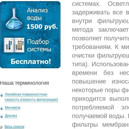
системах. Освет
задерживать все 
внутри фильтрую
метода заключае
позволяет получит
требованиям. К ми
очистки фильтрующ
типа). Использова
времени без нео
повышение износ
Наша терминология
некоторые поры фи
Линейная поверхностная
приходится выпол
скорость (скорость фильтрации)
потребляемой эл
Мегом/см
получаемой воды. 
Диализ
фильтры мембран
Весь список