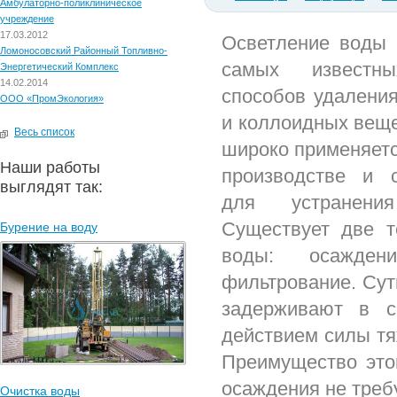
Амбулаторно-поликлиническое
учреждение
17.03.2012
Осветление воды 
Ломоносовский Районный Топливно-
самых известн
Энергетический Комплекс
14.02.2014
способов удалени
ООО «ПромЭкология»
и коллоидных веще
Весь список
широко применяетс
Наши работы
производстве и с
выглядят так:
для устранени
Существует две т
Бурение на воду
воды: осажде
фильтрование. Сут
задерживают в сп
действием силы тя
Преимущество этог
осаждения не треб
Очистка воды