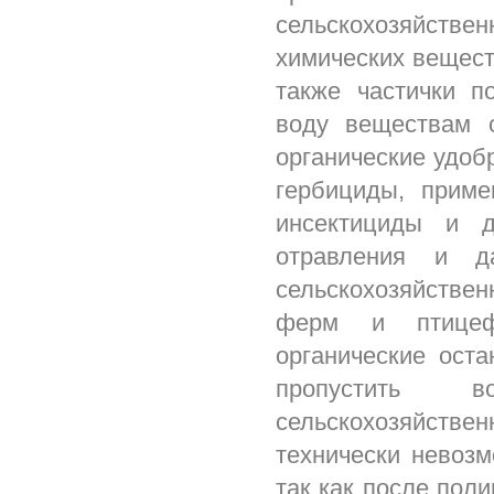
сельскохозяйств
химических вещест
также частички п
воду веществам о
органические удобр
гербициды, прим
инсектициды и д
отравления и д
сельскохозяйстве
ферм и птицеф
органические оста
пропустить 
сельскохозяйств
технически невозм
так как после поли