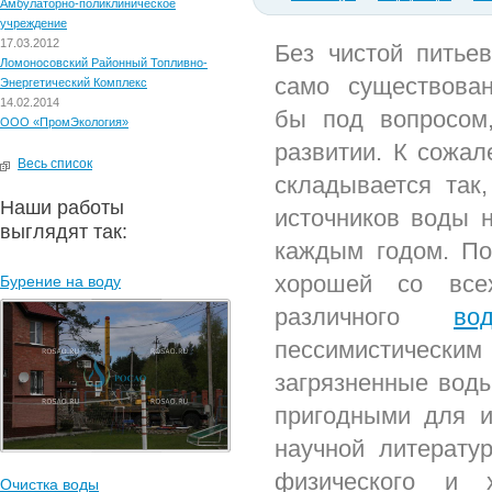
Амбулаторно-поликлиническое
учреждение
17.03.2012
Без чистой питье
Ломоносовский Районный Топливно-
само существова
Энергетический Комплекс
14.02.2014
бы под вопросом
ООО «ПромЭкология»
развитии. К сожал
Весь список
складывается так,
Наши работы
источников воды 
выглядят так:
каждым годом. По
хорошей со все
Бурение на воду
различного
во
пессимистическим 
загрязненные воды
пригодными для и
научной литератур
физического и 
Очистка воды