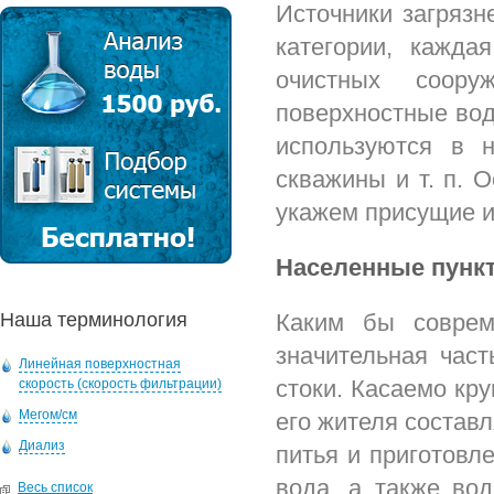
Источники загрязн
категории, кажда
очистных соору
поверхностные воды
используются в 
скважины и т. п. 
укажем присущие и
Населенные пунк
Наша терминология
Каким бы соврем
значительная час
Линейная поверхностная
стоки. Касаемо кру
скорость (скорость фильтрации)
Мегом/см
его жителя составл
Диализ
питья и приготовл
вода, а также во
Весь список