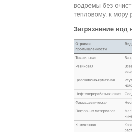
водоемы без очистк
тепловому, к мору
Загрязнение вод
Отрасли
Вид
промышленности
Текстильная
Взв
Резиновая
Взв
вещ
Целлюлозно-бумажная
Рту
кра
Нефтеперерабатывающая
Сое
Фармацевтическая
Нео
Покровных материалов
Масл
нике
Кожевенная
Кра
рас