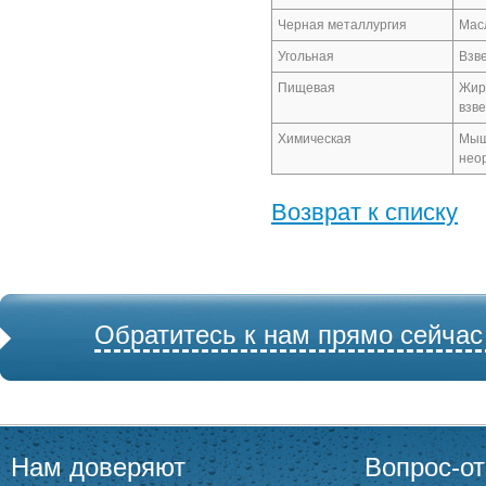
Черная металлургия
Масл
Угольная
Взв
Пищевая
Жир
взв
Химическая
Мышь
нео
Возврат к списку
Обратитесь к нам прямо сейчас
Нам доверяют
Вопрос-от