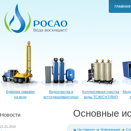
ГЛАВНАЯ
Бурение скважин
Водоочистка в
Коллективная очистка
Моду
на воду
коттеджах/квартирах
воды ТСЖ/СНТ/ДНП
Основные ис
Новости
21.01.2015
На главную
Информация
Ст