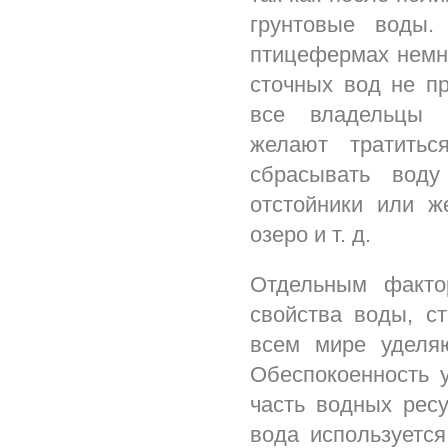
грунтовые воды.
птицефермах немно
сточных вод не пр
все владельцы п
желают тратитьс
сбрасывать вод
отстойники или 
озеро и т. д.
Отдельным факто
свойства воды, ст
всем мире уделя
Обеспокоенность 
часть водных ресу
вода используетс