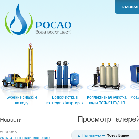
ГЛАВНАЯ
Бурение скважин
Водоочистка в
Коллективная очистка
Моду
на воду
коттеджах/квартирах
воды ТСЖ/СНТ/ДНП
Просмотр галере
Новости
21.01.2015
На главную
Фото / Видео
Амбулаторно-поликлиническое